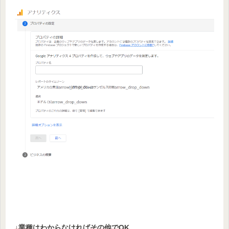
↓
業種
はわからなければ
その他でOK
。