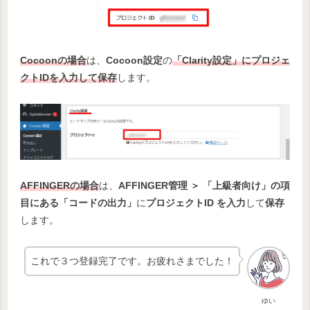
Cocoonの場合
は、
Cocoon設定
の
「Clarity設定」にプロジェ
クトIDを入力して保存
します。
AFFINGERの場合
は、
AFFINGER管理 ＞ 「上級者向け」の項
目にある「コードの出力」
に
プロジェクトID を入力
して
保存
します。
これで３つ登録完了です。お疲れさまでした！
ゆい