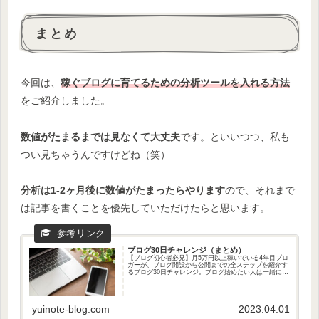
まとめ
今回は、
稼ぐブログに育てるための分析ツールを入れる方法
をご紹介しました。
数値がたまるまでは見なくて大丈夫
です。といいつつ、私も
つい見ちゃうんですけどね（笑）
分析は1-2ヶ月後に数値がたまったらやります
ので、それまで
は記事を書くことを優先していただけたらと思います。
ブログ30日チャレンジ（まとめ）
【ブログ初心者必見】月5万円以上稼いでいる4年目ブロ
ガーが、ブログ開設から公開までの全ステップを紹介す
るブログ30日チャレンジ。ブログ始めたい人は一緒にや
ろう！
yuinote-blog.com
2023.04.01