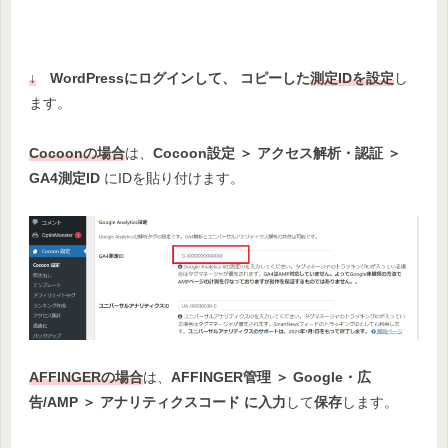
↓
WordPressにログインして、 コピーした
測定IDを設定
し
ます。
Cocoonの場合
は、
Cocoon設定 ＞ アクセス解析・認証 ＞
GA4測定ID
にIDを貼り付けます。
AFFINGERの場合
は、
AFFINGER管理 ＞ Google・広
告/AMP ＞ アナリティクスコード に入力
して
保存
します。