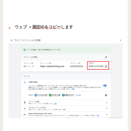
↓
ウェブ ＞
測定ID
をコピー
します