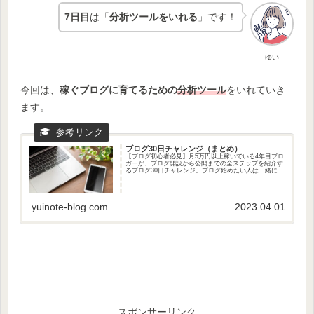
7日目
は「
分析ツールをいれる
」です！
ゆい
今回は、
稼ぐブログに育てるための
分析ツール
をいれていき
ます。
ブログ30日チャレンジ（まとめ）
【ブログ初心者必見】月5万円以上稼いでいる4年目ブロ
ガーが、ブログ開設から公開までの全ステップを紹介す
るブログ30日チャレンジ。ブログ始めたい人は一緒にや
ろう！
yuinote-blog.com
2023.04.01
スポンサーリンク